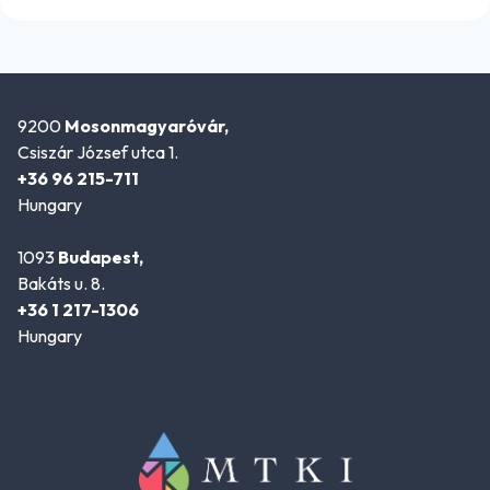
9200
Mosonmagyaróvár,
Csiszár József utca 1.
+36 96 215-711
Hungary
1093
Budapest,
Bakáts u. 8.
+36 1 217-1306
Hungary