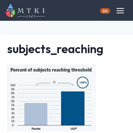
Skip
to
EN
content
subjects_reaching