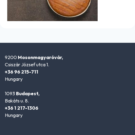
9200
Mosonmagyaróvár,
Csiszár József utca 1.
+36 96 215-711
Hungary
1093
Budapest,
Bakáts u. 8.
+36 1 217-1306
Hungary