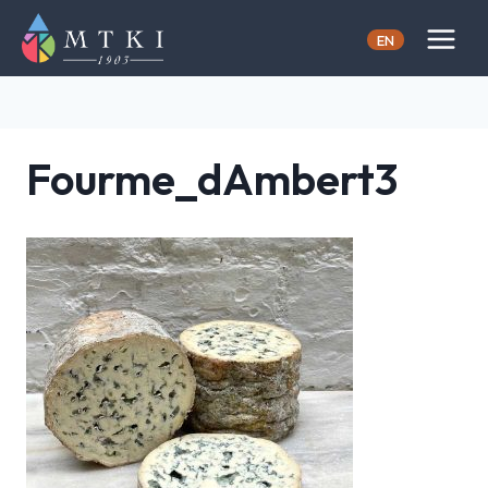
Skip
to
EN
content
Fourme_dAmbert3