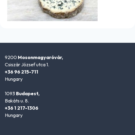
9200
Mosonmagyaróvár,
Csiszár József utca 1.
+36 96 215-711
Hungary
1093
Budapest,
Bakáts u. 8.
+36 1 217-1306
Hungary