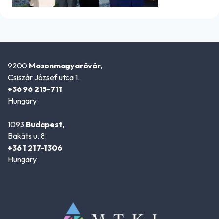
9200
Mosonmagyaróvár,
Csiszár József utca 1.
+36 96 215-711
Hungary
1093
Budapest,
Bakáts u. 8.
+36 1 217-1306
Hungary