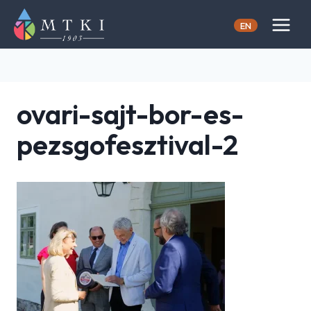
Skip
to
EN
content
ovari-sajt-bor-es-
pezsgofesztival-2