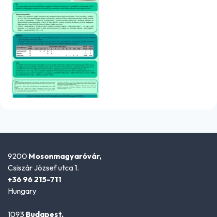
9200
Mosonmagyaróvár,
Csiszár József utca 1.
+36 96 215-711
Hungary
1093
Budapest,