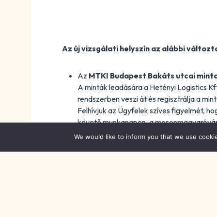
Az új vizsgálati helyszín az alábbi válto
Az
MTKI
Budapest Bakáts utcai mint
A minták leadására a Hetényi Logistics Kf
rendszerben veszi át és regisztrálja a min
Felhívjuk az Ügyfelek szíves figyelmét, h
követő munkanapon. a mosonmagyaróvári 
Január 12-től a Nyerstej minősítő labor t
We would like to inform you that we use cooki
A nyerstej-minősítést a mosonmagyaróvári köz
Felmerülő kérdéseikkel kérjük forduljanak hoz
kölcsönös megelégedésre szolgáló, eredmény