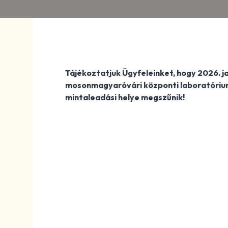
Tájékoztatjuk Ügyfeleinket, hogy 2026. ja
mosonmagyaróvári központi laboratórium
mintaleadási helye megszűnik!