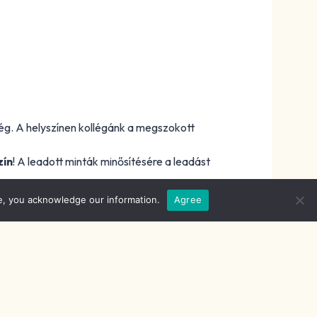
ség. A helyszínen kollégánk a megszokott
zín
! A leadott minták minősítésére a leadást
e, you acknowledge our information.
Agree
erű körülmények között végezzük.
26-os esztendőben is folytathatjuk a