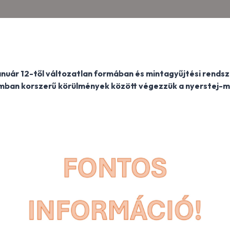
nuár 12-től változatlan formában és mintagyűjtési rendsze
ban korszerű körülmények között végezzük a nyerstej-mi