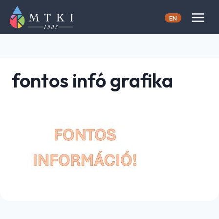
Skip
to
EN
content
fontos infó grafika