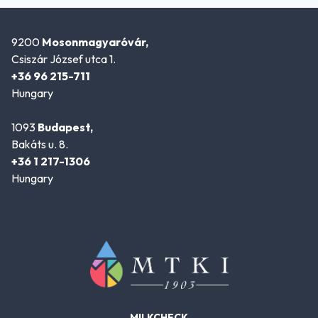
9200
Mosonmagyaróvár,
Csiszár József utca 1.
+36 96 215-711
Hungary
1093
Budapest,
Bakáts u. 8.
+36 1 217-1306
Hungary
MILKCHECK