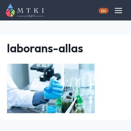
Skip
to
EN
content
laborans-allas