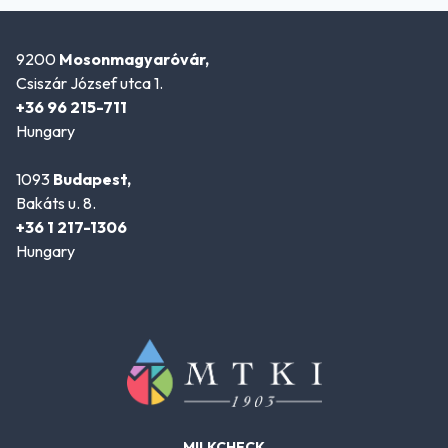
9200
Mosonmagyaróvár,
Csiszár József utca 1.
+36 96 215-711
Hungary
1093
Budapest,
Bakáts u. 8.
+36 1 217-1306
Hungary
MILKCHECK