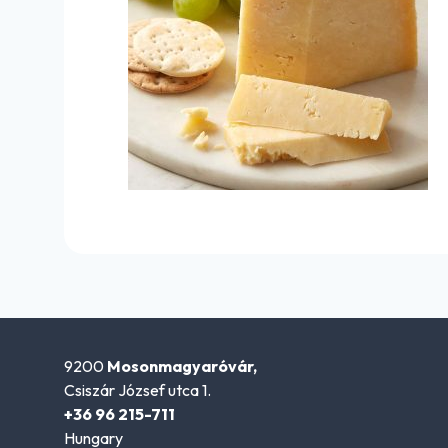
9200
Mosonmagyaróvár,
Csiszár József utca 1.
+36 96 215-711
Hungary