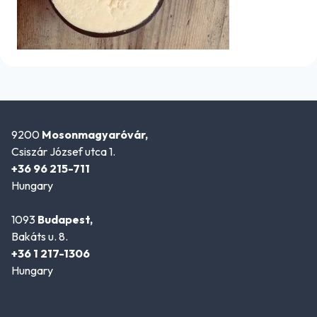
9200
Mosonmagyaróvár,
Csiszár József utca 1.
+36 96 215-711
Hungary
1093
Budapest,
Bakáts u. 8.
+36 1 217-1306
Hungary