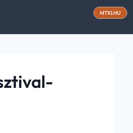
MTKI.HU
ztival-