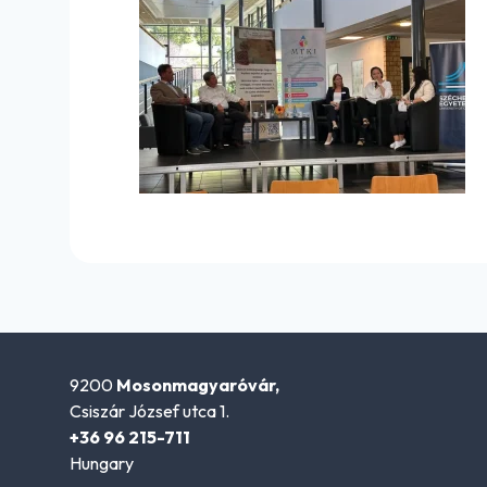
9200
Mosonmagyaróvár,
Csiszár József utca 1.
+36 96 215-711
Hungary