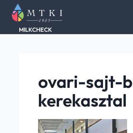
Skip
to
content
MILKCHECK
ovari-sajt-
kerekasztal