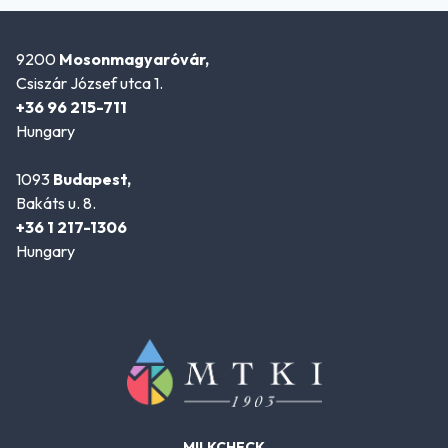
9200
Mosonmagyaróvár,
Csiszár József utca 1.
+36 96 215-711
Hungary
1093
Budapest,
Bakáts u. 8.
+36 1 217-1306
Hungary
MILKCHECK