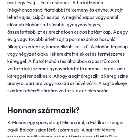
mint egy évig -, értékesítenek. A fiatal Mahón
(négyhónaposnál fiatalabb) félkemény és enyhe. A sajt
lehet vajas, csípős és sós. A négyhónapos vagy annál
idősebb Mahón sajt sósabb, gyógynövényes,
összetettebb ízt és érezhetően csípős hatást kap. Az egy
évig vagy tovább érlelt sajt a parmezánhoz hasonló
állagú, és intenzív, karamellizált, sós ízű. A Mahón téglalap
vagy négyzet alakú, lekerekített élekkel és természetes
kéreggel. A fiatal Mahón (és általában a pasztőrözött
változatok) szemet gyönyörködtető narancssárga színű
kéreggel rendelkezik. Ahogy a sajt öregszik, a kéreg színe
aranyra, barnára vagy rozsda színűvé válik. A sajt belseje
szintén fehérről sárgára változik az érlelés során.
Honnan származik?
A Mahón egy spanyol sajt Minorcáról, a Földközi-tenger
egyik Baleár-szigetéről származik. A sajt története