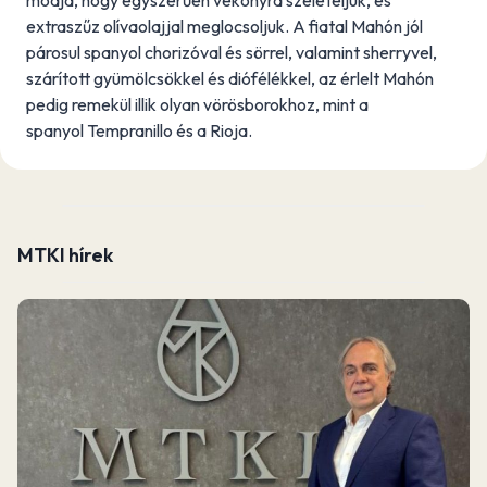
módja, hogy egyszerűen vékonyra szeleteljük, és
extraszűz olívaolajjal meglocsoljuk. A fiatal Mahón jól
párosul spanyol chorizóval és sörrel, valamint sherryvel,
szárított gyümölcsökkel és diófélékkel, az érlelt Mahón
pedig remekül illik olyan vörösborokhoz, mint a
spanyol Tempranillo és a Rioja.
MTKI hírek