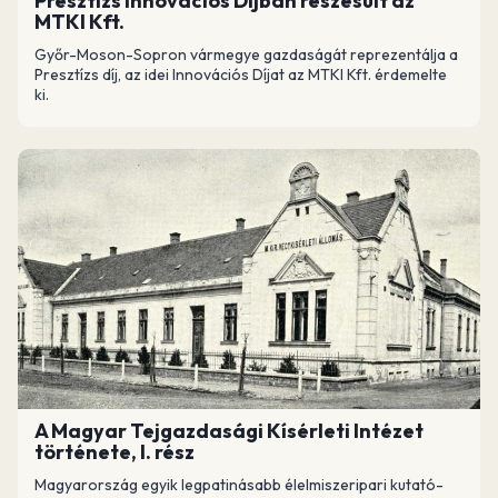
Presztízs Innovációs Díjban részesült az
MTKI Kft.
Győr-Moson-Sopron vármegye gazdaságát reprezentálja a
Presztízs díj, az idei Innovációs Díjat az MTKI Kft. érdemelte
ki.
A Magyar Tejgazdasági Kísérleti Intézet
története, I. rész
Magyarország egyik legpatinásabb élelmiszeripari kutató-