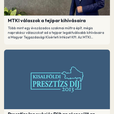
MTKI válaszok a tejipar kihívásaira
Több mint egy évszázados szakmai múltra épít, mégis
naprakész válaszokat ad a tejipar legaktuálisabb kihívásaira
a Magyar Tejgazdasági Kísérleti Intézet Kft. Az MTKI...