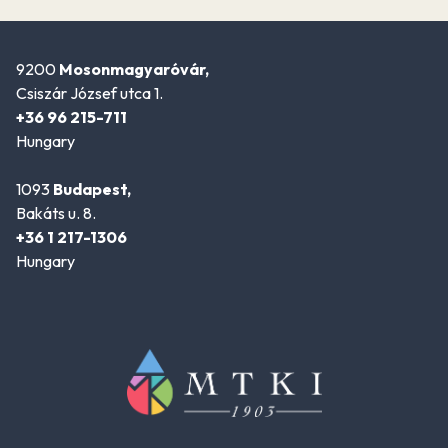
9200
Mosonmagyaróvár,
Csiszár József utca 1.
+36 96 215-711
Hungary
1093
Budapest,
Bakáts u. 8.
+36 1 217-1306
Hungary