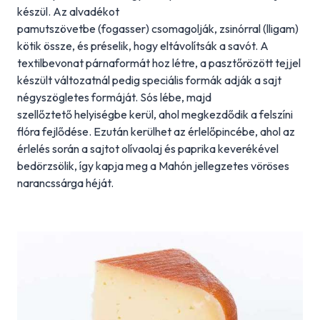
készül. Az alvadékot
pamutszövetbe (fogasser) csomagolják, zsinórral (lligam)
kötik össze, és préselik, hogy eltávolítsák a savót. A
textilbevonat párnaformát hoz létre, a pasztőrözött tejjel
készült változatnál pedig speciális formák adják a sajt
négyszögletes formáját. Sós lébe, majd
szellőztető helyiségbe kerül, ahol megkezdődik a felszíni
flóra fejlődése. Ezután kerülhet az érlelőpincébe, ahol az
érlelés során a sajtot olívaolaj és paprika keverékével
bedörzsölik, így kapja meg a Mahón jellegzetes vöröses
narancssárga héját.