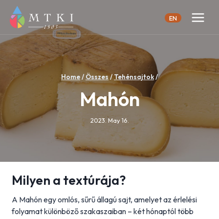
Skip
to
EN
content
Home
/
Összes
/
Tehénsajtok
/
Mahón
2023. May 16.
Milyen a textúrája?
A Mahón egy omlós, sűrű állagú sajt, amelyet az érlelési
folyamat különböző szakaszaiban – két hónaptól több