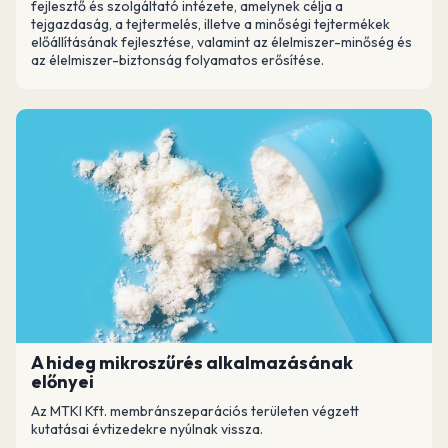
fejlesztő és szolgáltató intézete, amelynek célja a
tejgazdaság, a tejtermelés, illetve a minőségi tejtermékek
előállításának fejlesztése, valamint az élelmiszer-minőség és
az élelmiszer-biztonság folyamatos erősítése.
A hideg mikroszűrés alkalmazásának
előnyei
Az MTKI Kft. membránszeparációs területen végzett
kutatásai évtizedekre nyúlnak vissza.