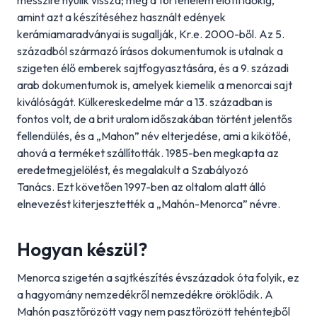
messzire nyúlik vissza; még a történelem előtti időkig,
amint azt a készítéséhez használt edények
kerámiamaradványai is sugallják, Kr.e. 2000-ből. Az 5.
századból származó írásos dokumentumok is utalnak a
szigeten élő emberek sajtfogyasztására, és a 9. századi
arab dokumentumok is, amelyek kiemelik a menorcai sajt
kiválóságát. Külkereskedelme már a 13. században is
fontos volt, de a brit uralom időszakában történt jelentős
fellendülés, és a „Mahon” név elterjedése, ami a kikötőé,
ahová a terméket szállították. 1985-ben megkapta az
eredetmegjelölést, és megalakult a Szabályozó
Tanács. Ezt követően 1997-ben az oltalom alatt álló
elnevezést kiterjesztették a „Mahón-Menorca” névre.
Hogyan készül?
Menorca szigetén a sajtkészítés évszázadok óta folyik, ez
a hagyomány nemzedékről nemzedékre öröklődik. A
Mahón pasztőrözött vagy nem pasztőrözött tehéntejből