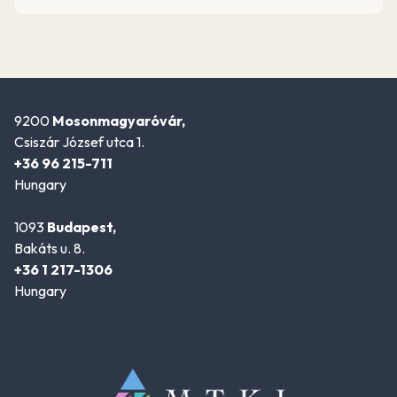
9200
Mosonmagyaróvár,
Csiszár József utca 1.
+36 96 215-711
Hungary
1093
Budapest,
Bakáts u. 8.
+36 1 217-1306
Hungary