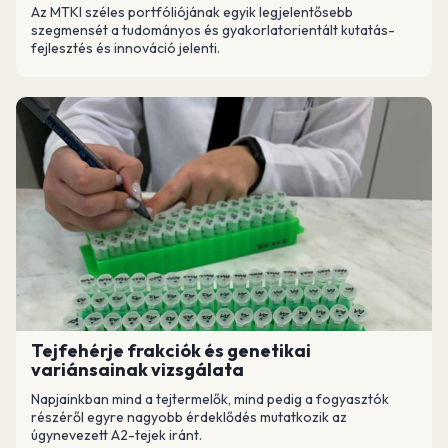
Az MTKI széles portfóliójának egyik legjelentősebb
szegmensét a tudományos és gyakorlatorientált kutatás-
fejlesztés és innováció jelenti.
Tejfehérje frakciók és genetikai
variánsainak vizsgálata
Napjainkban mind a tejtermelők, mind pedig a fogyasztók
részéről egyre nagyobb érdeklődés mutatkozik az
úgynevezett A2-tejek iránt.