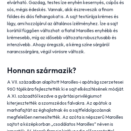
elvárható. Gazdag, testes íze enyhén kesernyés, csípős és
sós, mégis édeskés. Vannak, akik észreveszik a finom
földes és diós felhangokat is. A sajt textúrája krémes és
lágy, ami hozzájárul az általános ízélményhez. Íze a sajt
korától függően változhat: a fiatal Maroilles enyhébb és
krémesebb, míg az idősebb változata robusztusabb és
intenzívebb. Ahogy öregszik, a kéreg színe sárgáról
narancssárgára, végül vörösre változik.
Honnan származik?
A VII. században alapított Maroilles-i apátság szerzetesei
960 tájékára fejlesztették ki e sajt elkészítésének módját.
A XI. századtól kezdve a gyártási privilégiumot
kiterjesztették a szomszédos falvakra. Az apátok a
marhafajtát az éghajlatnak és a sajtfeldolgozásnak
megfelelően nemesítették. Az azóta is népszerű Maroilles
sajtot a középkorban „csodálatos Maroilles” néven is