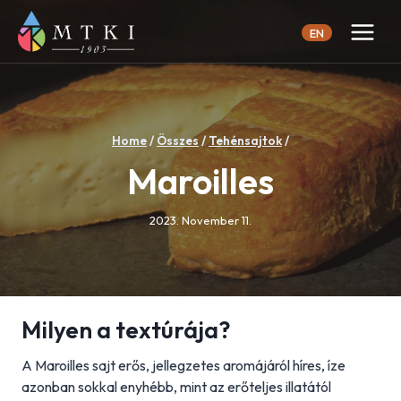
Skip
to
EN
content
Home
/
Összes
/
Tehénsajtok
/
Maroilles
2023. November 11.
Milyen a textúrája?
A Maroilles sajt erős, jellegzetes aromájáról híres, íze
azonban sokkal enyhébb, mint az erőteljes illatától