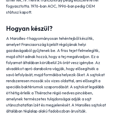
ismerték, IV. Henrik francia király pedig előszeretettel
fogyasztotta. 1976-ban AOC, 1996-ban pedig OEM
státusz kapott.
Hogyan készül?
A Maroilles-t hagyományosan tehéntejből készítik,
amelyet Franciaország kijelölt régiójának helyi
gazdaságaiból gyűjtenek be. A friss tejet felmelegítik,
majd oltót adnak hozzá, hogy a tej megalvadjon. Ez a
folyamat általában körülbelül 24 órát vesz igénybe. Az
alvadékot apró darabokra vágják, hogy elősegítsék a
savó lefolyását, majd formákba helyezik őket. A sajtokat
rendszeresen mossák sós vizes oldattal, ami elősegíti a
speciális baktériumok szaporodását. A sajtokat legalább
öt hétig érlelik a Thiérache régió nedves pincéiben,
amelynek természetes tulajdonságai adják a sajt
utánozhatatlan ízét és megjelenését. A Maroilles sajtokat
általában téglalap alakú fadobozban árusítják.