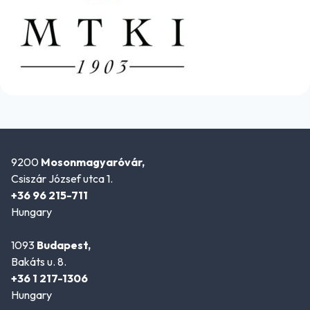
9200
Mosonmagyaróvár,
Csiszár József utca 1.
+36 96 215-711
Hungary
1093
Budapest,
Bakáts u. 8.
+36 1 217-1306
Hungary