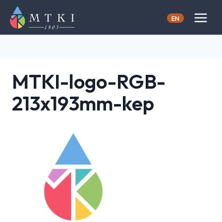
Skip
to
EN
content
MTKI-logo-RGB-
213x193mm-kep