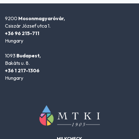
9200
Mosonmagyaróvár,
Csiszár József utca 1.
+36 96 215-711
Hungary
1093
Budapest,
Bakáts u. 8.
+36 1 217-1306
Hungary
MILKCHECK