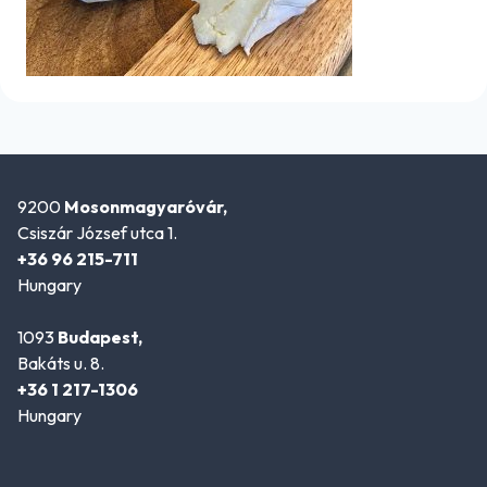
9200
Mosonmagyaróvár,
Csiszár József utca 1.
+36 96 215-711
Hungary
1093
Budapest,
Bakáts u. 8.
+36 1 217-1306
Hungary