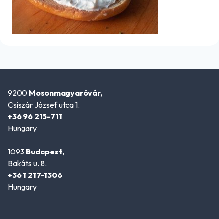
9200
Mosonmagyaróvár,
Csiszár József utca 1.
+36 96 215-711
Hungary
1093
Budapest,
Bakáts u. 8.
+36 1 217-1306
Hungary