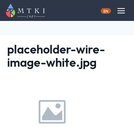
Skip
to
EN
content
placeholder-wire-
image-white.jpg