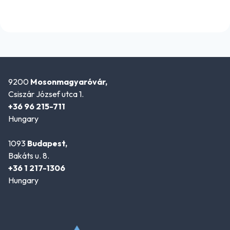
9200
Mosonmagyaróvár,
Csiszár József utca 1.
+36 96 215-711
Hungary
1093
Budapest,
Bakáts u. 8.
+36 1 217-1306
Hungary