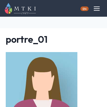
Skip
to
EN
content
portre_01