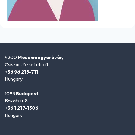
9200
Mosonmagyaróvár,
Csiszár József utca 1.
+36 96 215-711
Hungary
1093
Budapest,
Bakáts u. 8.
+36 1 217-1306
Hungary