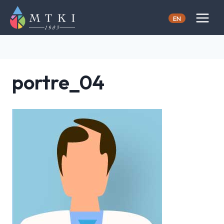
Skip
to
EN
content
portre_04