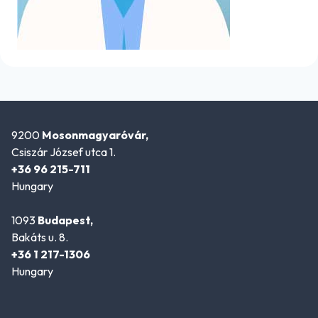
9200
Mosonmagyaróvár,
Csiszár József utca 1.
+36 96 215-711
Hungary
1093
Budapest,
Bakáts u. 8.
+36 1 217-1306
Hungary