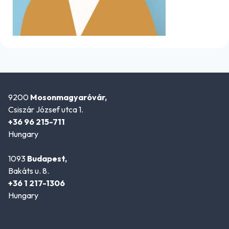
9200
Mosonmagyaróvár,
Csiszár József utca 1.
+36 96 215-711
Hungary
1093
Budapest,
Bakáts u. 8.
+36 1 217-1306
Hungary