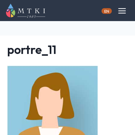
Skip
to
EN
content
portre_11