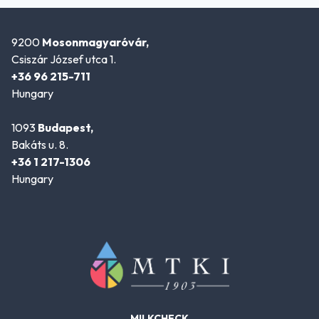
9200
Mosonmagyaróvár,
Csiszár József utca 1.
+36 96 215-711
Hungary
1093
Budapest,
Bakáts u. 8.
+36 1 217-1306
Hungary
MILKCHECK