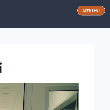
MTKI.HU
i