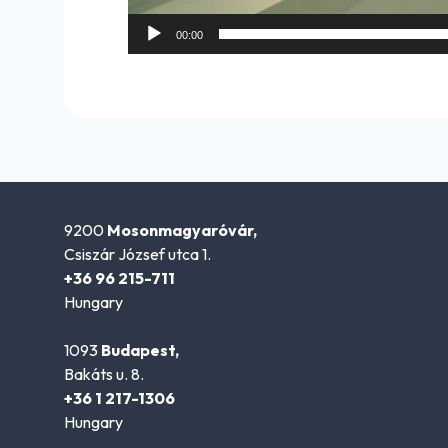
00:00
9200
Mosonmagyaróvár,
Csiszár József utca 1.
+36 96 215-711
Hungary
1093
Budapest,
Bakáts u. 8.
+36 1 217-1306
Hungary