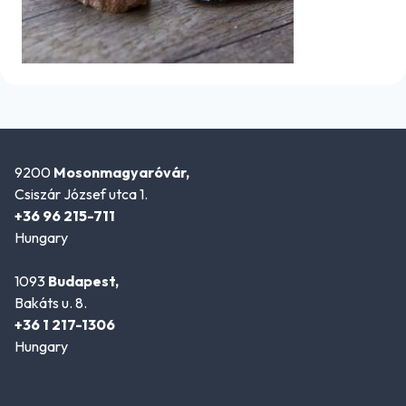
9200
Mosonmagyaróvár,
Csiszár József utca 1.
+36 96 215-711
Hungary
1093
Budapest,
Bakáts u. 8.
+36 1 217-1306
Hungary