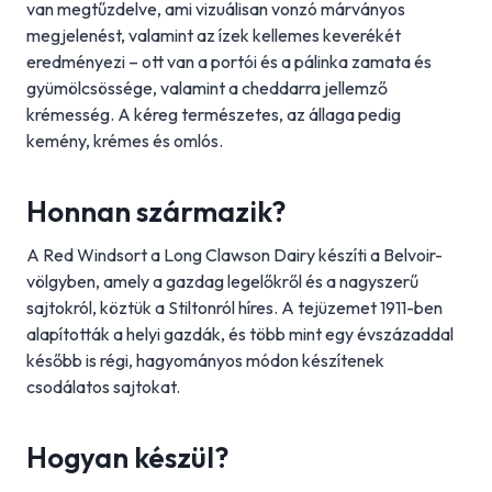
van megtűzdelve, ami vizuálisan vonzó márványos
megjelenést, valamint az ízek kellemes keverékét
eredményezi – ott van a portói és a pálinka zamata és
gyümölcsössége, valamint a cheddarra jellemző
krémesség. A kéreg természetes, az állaga pedig
kemény, krémes és omlós.
Honnan származik?
A Red Windsort a Long Clawson Dairy készíti a Belvoir-
völgyben, amely a gazdag legelőkről és a nagyszerű
sajtokról, köztük a Stiltonról híres. A tejüzemet 1911-ben
alapították a helyi gazdák, és több mint egy évszázaddal
később is régi, hagyományos módon készítenek
csodálatos sajtokat.
Hogyan készül?