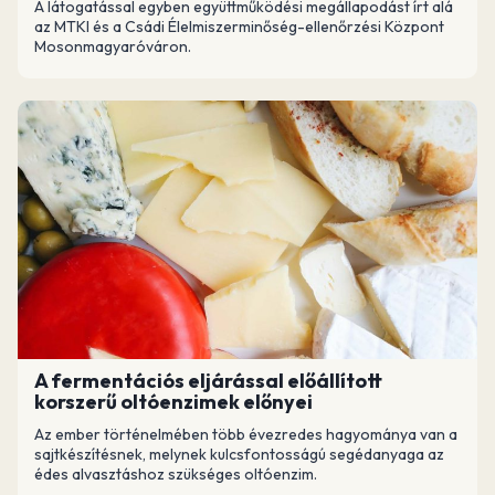
A látogatással egyben együttműködési megállapodást írt alá
az MTKI és a Csádi Élelmiszerminőség-ellenőrzési Központ
Mosonmagyaróváron.
A fermentációs eljárással előállított
korszerű oltóenzimek előnyei
Az ember történelmében több évezredes hagyománya van a
sajtkészítésnek, melynek kulcsfontosságú segédanyaga az
édes alvasztáshoz szükséges oltóenzim.