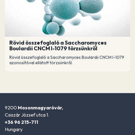
Rövid összefoglaló a Saccharomyces
Boulardii CNCM I-1079 törzsünkről
Rövid összefoglaló a Saccharomyces Boulardii CNCM I-1079
azonosítóval ellátott törzsünkről.
9200
Mosonmagyaróvár,
Csiszár József utca 1.
+36 96 215-711
Hungary