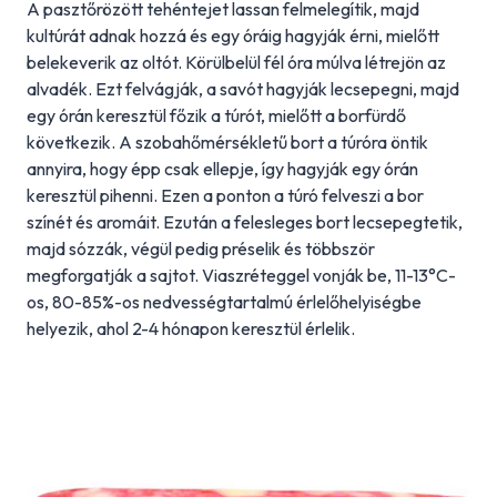
A pasztőrözött tehéntejet lassan felmelegítik, majd
kultúrát adnak hozzá és egy óráig hagyják érni, mielőtt
belekeverik az oltót. Körülbelül fél óra múlva létrejön az
alvadék. Ezt felvágják, a savót hagyják lecsepegni, majd
egy órán keresztül főzik a túrót, mielőtt a borfürdő
következik. A szobahőmérsékletű bort a túróra öntik
annyira, hogy épp csak ellepje, így hagyják egy órán
keresztül pihenni. Ezen a ponton a túró felveszi a bor
színét és aromáit. Ezután a felesleges bort lecsepegtetik,
majd sózzák, végül pedig préselik és többször
megforgatják a sajtot. Viaszréteggel vonják be, 11-13°C-
os, 80-85%-os nedvességtartalmú érlelőhelyiségbe
helyezik, ahol 2-4 hónapon keresztül érlelik.