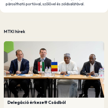
párosítható portóival, szőlővel és zöldsalátával.
MTKI hírek
Delegáció érkezett Csádból