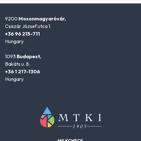
9200
Mosonmagyaróvár,
Csiszár József utca 1.
+36 96 215-711
Hungary
1093
Budapest,
Bakáts u. 8.
+36 1 217-1306
Hungary
MILKCHECK