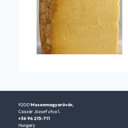
9200
Mosonmagyaróvár,
Csiszár József utca 1.
+36 96 215-711
Hungary