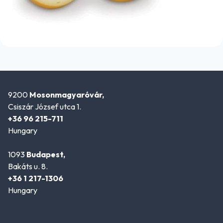
9200
Mosonmagyaróvár,
Csiszár József utca 1.
+36 96 215-711
Hungary
1093
Budapest,
Bakáts u. 8.
+36 1 217-1306
Hungary