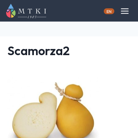
Skip
to
EN
content
Scamorza2