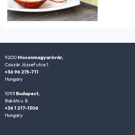
9200
Mosonmagyaróvár,
Csiszár József utca 1.
+36 96 215-711
Hungary
1093
Budapest,
Bakáts u. 8.
+36 1 217-1306
Hungary