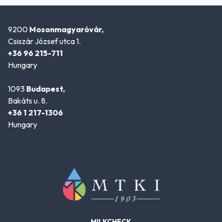
9200
Mosonmagyaróvár,
Csiszár József utca 1.
+36 96 215-711
Hungary
1093
Budapest,
Bakáts u. 8.
+36 1 217-1306
Hungary
MILKCHECK