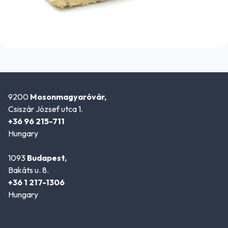
9200
Mosonmagyaróvár,
Csiszár József utca 1.
+36 96 215-711
Hungary
1093
Budapest,
Bakáts u. 8.
+36 1 217-1306
Hungary