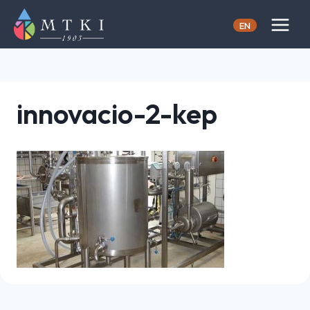
Skip
to
EN
content
innovacio-2-kep