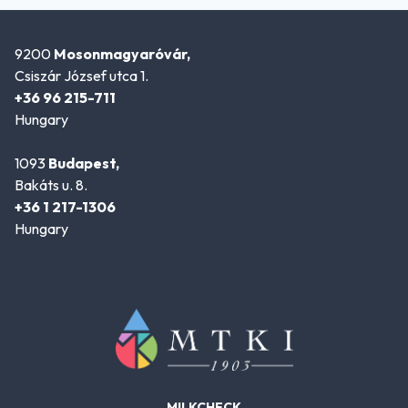
9200
Mosonmagyaróvár,
Csiszár József utca 1.
+36 96 215-711
Hungary
1093
Budapest,
Bakáts u. 8.
+36 1 217-1306
Hungary
MILKCHECK