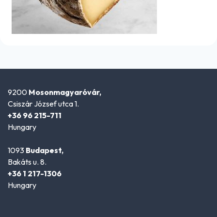
9200
Mosonmagyaróvár,
Csiszár József utca 1.
+36 96 215-711
Hungary
1093
Budapest,
Bakáts u. 8.
+36 1 217-1306
Hungary