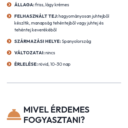
ÁLLAGA:
friss, lágy krémes
FELHASZNÁLT TE
J:
hagyományosan juhtejből
készítik, manapság tehéntejből vagy juhtej és
tehéntej keverékéből
SZÁRMAZÁSI HELYE:
Spanyolország
VÁLTOZATAI:
nincs
ÉRLELÉSE:
rövid, 10-30 nap
MIVEL ÉRDEMES
FOGYASZTANI?