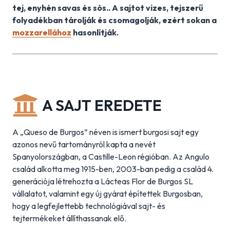
tej, enyhén savas és sós.. A sajtot vizes, tejszerű
folyadékban tárolják és
csomagolják
, ezért sokan a
mozzarellához
hasonlítják.
A SAJT EREDETE
A „Queso de Burgos” néven is ismert burgosi ​​sajt egy
azonos nevű tartományról kapta a nevét
Spanyolországban, a Castille-Leon régióban. Az Angulo
család alkotta meg 1915-ben, 2003-ban pedig a család 4.
generációja létrehozta a Lácteas Flor de Burgos SL
vállalatot, valamint egy új gyárat építettek Burgosban,
hogy a legfejlettebb technológiával sajt- és
tejtermékeket állíthassanak elő.