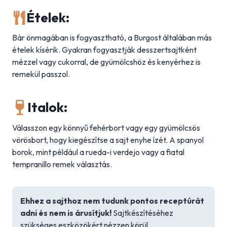
Ételek:
Bár önmagában is fogyasztható, a Burgost általában más
ételek kísérik. Gyakran fogyasztják desszertsajtként
mézzel vagy cukorral, de gyümölcshöz és kenyérhez is
remekül passzol.
Italok:
Válasszon egy könnyű fehérbort vagy egy gyümölcsös
vörösbort, hogy kiegészítse a sajt enyhe ízét. A spanyol
borok, mint például a rueda-i verdejo vagy a fiatal
tempranillo remek választás.
Ehhez a sajthoz nem tudunk pontos receptúrát
adni és nem is árusítjuk!
Sajtkészítéséhez
szükséges eszközökért nézzen körül