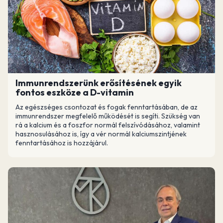
Immunrendszerünk erősítésének egyik
fontos eszköze a D-vitamin
Az egészséges csontozat és fogak fenntartásában, de az
immunrendszer megfelelő működését is segíti. Szükség van
rá a kalcium és a foszfor normál felszívódásához, valamint
hasznosulásához is, így a vér normál kalciumszintjének
fenntartásához is hozzájárul.