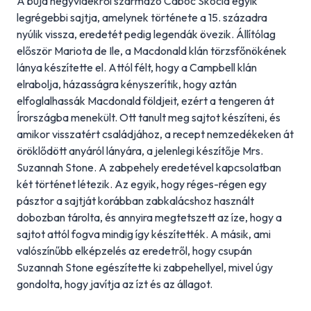
A buja hegyvidékről származó Caboc Skócia egyik
legrégebbi sajtja, amelynek története a 15. századra
nyúlik vissza, eredetét pedig legendák övezik. Állítólag
először Mariota de Ile, a Macdonald klán törzsfőnökének
lánya készítette el. Attól félt, hogy a Campbell klán
elrabolja, házasságra kényszerítik, hogy aztán
elfoglalhassák Macdonald földjeit, ezért a tengeren át
Írországba menekült. Ott tanult meg sajtot készíteni, és
amikor visszatért családjához, a recept nemzedékeken át
öröklődött anyáról lányára, a jelenlegi készítője Mrs.
Suzannah Stone. A zabpehely eredetével kapcsolatban
két történet létezik. Az egyik, hogy réges-régen egy
pásztor a sajtját korábban zabkalácshoz használt
dobozban tárolta, és annyira megtetszett az íze, hogy a
sajtot attól fogva mindig így készítették. A másik, ami
valószínűbb elképzelés az eredetről, hogy csupán
Suzannah Stone egészítette ki zabpehellyel, mivel úgy
gondolta, hogy javítja az ízt és az állagot.