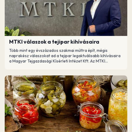
MTKI válaszok a tejipar kihívásaira
Több mint egy évszázados szakmai múltra épít, mégis
naprakész válaszokat ad a tejipar legaktuálisabb kihívásaira
a Magyar Tejgazdasági Kísérleti Intézet Kft. Az MTKI...