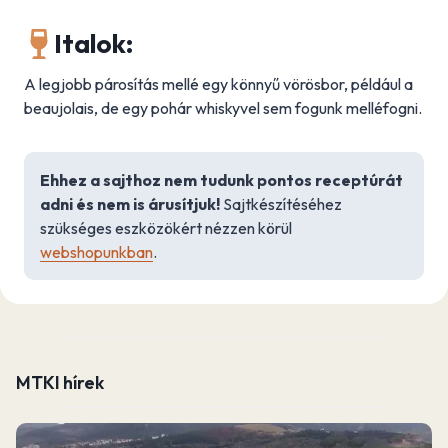
Italok:
A legjobb párosítás mellé egy könnyű vörösbor, például a
beaujolais, de egy pohár whiskyvel sem fogunk melléfogni.
Ehhez a sajthoz nem tudunk pontos receptúrát
adni és nem is árusítjuk!
Sajtkészítéséhez
szükséges eszközökért nézzen körül
webshopunkban
.
MTKI hírek