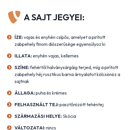
A SAJT JEGYEI:
ÍZE:
vajas és enyhén csípős, amelyet a pirított
zabpehely finom diószerűsége egyensúlyoz ki
ILLATA:
enyhén vajas, kellemes
SZÍNE:
fehértől halványsárgáig terjed, míg a pirított
zabpehely héj rusztikus barna árnyalatot kölcsönöz a
sajtnak
ÁLLAGA:
puha és krémes
FELHASZNÁLT TE
J:
pasztőrözött tehéntej
SZÁRMAZÁSI HELYE:
Skócia
VÁLTOZATAI:
nincs