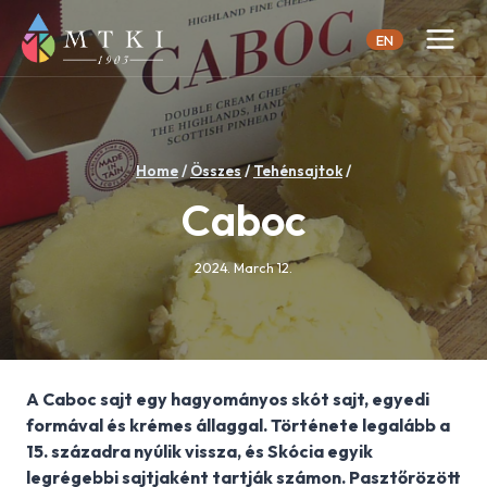
Skip
to
EN
content
Home
/
Összes
/
Tehénsajtok
/
Caboc
2024. March 12.
A Caboc sajt egy hagyományos skót sajt, egyedi
formával és krémes állaggal. Története legalább a
15. századra nyúlik vissza, és Skócia egyik
legrégebbi sajtjaként tartják számon. Pasztőrözött