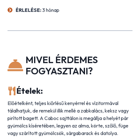
ÉRLELÉSE:
3 hónap
MIVEL ÉRDEMES
FOGYASZTANI?
Ételek:
Előételként, teljes kiőrlésű kenyérrel és vízitormával
tálalhatjuk, de remekül illik mellé a zabkalács, keksz vagy
pirított bagett. A Caboc sajttálon is megállja a helyét pár
gyümölcs kíséretében, legyen az alma, körte, szőlő, füge
vagy szárított gyümölcsök, sárgabarack és datolya.