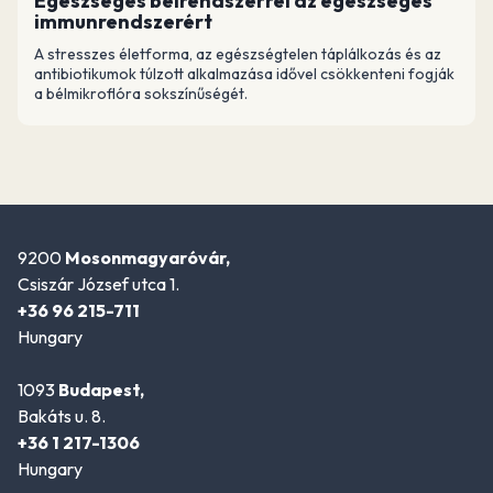
Egészséges bélrendszerrel az egészséges
immunrendszerért
A stresszes életforma, az egészségtelen táplálkozás és az
antibiotikumok túlzott alkalmazása idővel csökkenteni fogják
a bélmikroflóra sokszínűségét.
9200
Mosonmagyaróvár,
Csiszár József utca 1.
+36 96 215-711
Hungary
1093
Budapest,
Bakáts u. 8.
+36 1 217-1306
Hungary