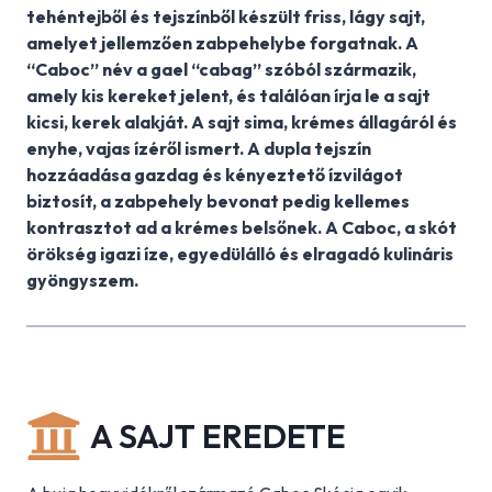
tehéntejből és tejszínből készült friss, lágy sajt,
amelyet jellemzően zabpehelybe forgatnak. A
“Caboc” név a gael “cabag” szóból származik,
amely kis kereket jelent, és találóan írja le a sajt
kicsi, kerek alakját. A sajt sima, krémes állagáról és
enyhe, vajas ízéről ismert. A dupla tejszín
hozzáadása gazdag és kényeztető ízvilágot
biztosít, a zabpehely bevonat pedig kellemes
kontrasztot ad a krémes belsőnek. A Caboc, a skót
örökség igazi íze, egyedülálló és elragadó kulináris
gyöngyszem.
A SAJT EREDETE