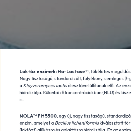
Laktáz enzimek: Ha-Lactase™
, tökéletes megoldá
Nagy tisztaságú, standardizált, folyékony, semleges β-
a
Kluyveromyces lactis
élesztővel állítanak elő. Az enz
hidrolizálja. Különböző koncentrációkban (NLU) és kisze
is.
NOLA™ Fit 5500
, egy új, nagy tisztaságú, standardizá
enzim, amelyet a
Bacillus licheniformis
kiválasztott tör
(laktózt) glükózra és galaktózra hidrolizálja. Ez az enz