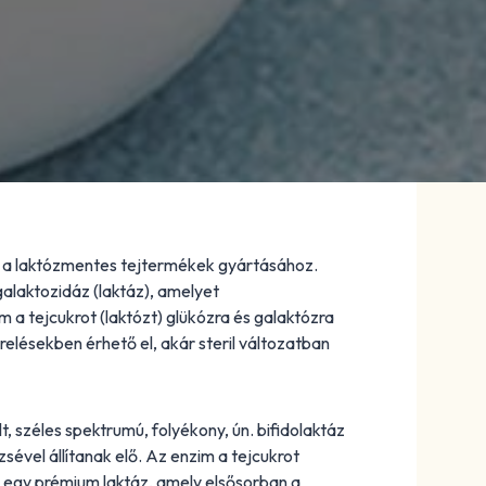
s a laktózmentes tejtermékek gyártásához.
galaktozidáz (laktáz), amelyet
im a tejcukrot (laktózt) glükózra és galaktózra
relésekben érhető el, akár steril változatban
lt, széles spektrumú, folyékony, ún. bifidolaktáz
zsével állítanak elő. Az enzim a tejcukrot
im egy prémium laktáz, amely elsősorban a