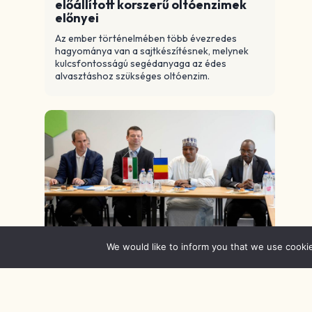
előállított korszerű oltóenzimek
előnyei
Az ember történelmében több évezredes
hagyománya van a sajtkészítésnek, melynek
kulcsfontosságú segédanyaga az édes
alvasztáshoz szükséges oltóenzim.
We would like to inform you that we use cooki
Delegáció érkezett Csádból
A látogatással egyben együttműködési
megállapodást írt alá az MTKI és a Csádi
Élelmiszerminőség-ellenőrzési Központ
Mosonmagyaróváron.