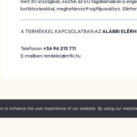
mint 30 országban, köztük az EU tagállamaiban is enge
korlátozásokkal, meghatározott sajttípusokhoz. Elérh
A TERMÉKKEL KAPCSOLATBAN AZ
ALÁBBI ELÉR
Telefonon:
+36 96 215 711
E-mailben: rendeles@mtki.hu
es to enhance the user experience of our website. By using our websit