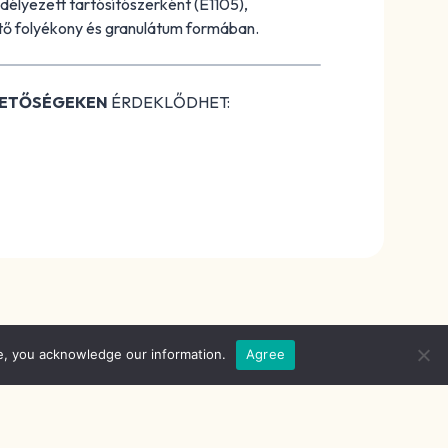
délyezett tartósítószerként (E1105),
ető folyékony és granulátum formában.
HETŐSÉGEKEN
ÉRDEKLŐDHET:
e, you acknowledge our information.
Agree