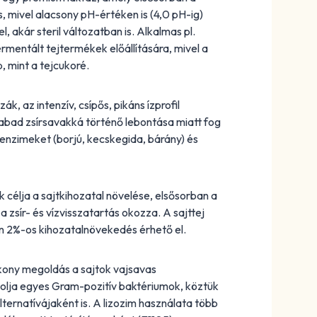
 mivel alacsony pH-értéken is (4,0 pH-ig)
, akár steril változatban is. Alkalmas pl.
mentált tejtermékek előállítására, mivel a
 mint a tejcukoré.
k, az intenzív, csípős, pikáns ízprofil
 szabad zsírsavakká történő lebontása miatt fog
 enzimeket (borjú, kecskegida, bárány) és
k célja a sajtkihozatal növelése, elsősorban a
a zsír- és vízvisszatartás okozza. A sajttej
n 2%-os kihozatalnövekedés érhető el.
kony megoldás a sajtok vajsavas
olja egyes Gram-pozitív baktériumok, köztük
ternatívájaként is. A lizozim használata több