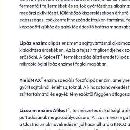
fermentált tejtermékek és sajtok gyártásához alkalmas,
megőrzi aktivitását. Különböző kiszerelésekben érhető el
egészséges, csökkentett hozzáadottcukor-tartalmú, fer
képződött glükóz és galaktóz édesítő hatása magasabb,
Lipáz enzim:
a lipáz enzimet a sajtgyártásnál alkalmazzá
kialakítása érdekében. Az íz a tejzsír trigliceridjeinek
®
erősödni. A
SpiceIT
termékcsalád állati eredetű lipáz
mikrobiológiai lipáz enzimet foglal magában.
®
YieldMAX
enzim: speciális foszfolipáz enzim, amelyne
gyúrt sajtoknál, érlelt sajtoknál. A kihozatalnövekedést 
zsírtartalmától és egyéb tényezőktől függően átlagosa
®
Lizozim enzim: Afilact
, természetes és költséghaté
puffadásának megakadályozására. A lizozim enzim gát
a Clostridiumok növekedését, jól használható a KNO3 al