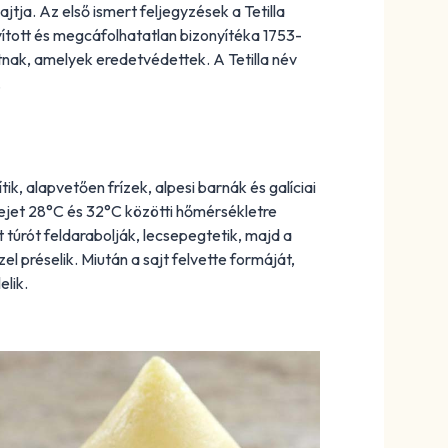
ajtja. Az első ismert feljegyzések a Tetilla
nyított és megcáfolhatatlan bizonyítéka 1753-
jtnak, amelyek eredetvédettek. A Tetilla név
.
tik, alapvetően frízek, alpesi barnák és galíciai
tejet 28°C és 32°C közötti hőmérsékletre
t túrót feldarabolják, lecsepegtetik, majd a
l préselik. Miután a sajt felvette formáját,
elik.