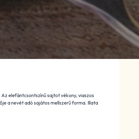
. Az elefántcsontszínű sajtot vékony, viaszos
ője a nevét adó sajátos mellszerű forma. Illata