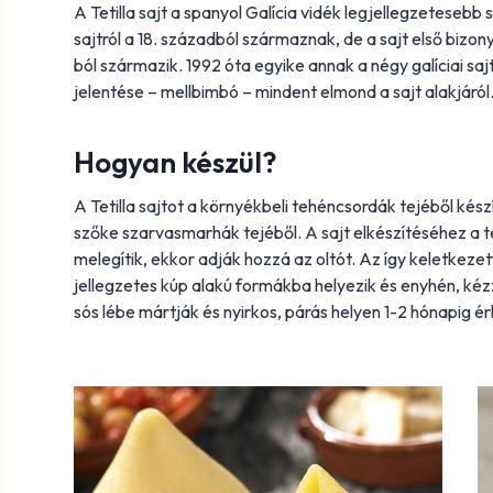
A Tetilla sajt a spanyol Galícia vidék legjellegzetesebb s
sajtról a 18. századból származnak, de a sajt első bizo
ból származik. 1992 óta egyike annak a négy galíciai sa
jelentése – mellbimbó – mindent elmond a sajt alakjáról
Hogyan készül?
A Tetilla sajtot a környékbeli tehéncsordák tejéből készí
szőke szarvasmarhák tejéből. A sajt elkészítéséhez a 
melegítik, ekkor adják hozzá az oltót. Az így keletkezet
jellegzetes kúp alakú formákba helyezik és enyhén, kézze
sós lébe mártják és nyirkos, párás helyen 1-2 hónapig érl