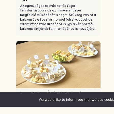
Az egészséges csontozat és fogak
fenntartásában, de az immunrendszer
megfelelő működését is segíti. Szükség van rá a
kalcium és a foszfor normál felszívódásához,
valamint hasznosulásához is, így a vér normál
kalciumszintjének fenntartásához is hozzájárul.
Lezajlott az Óvári Sajt, Bor és
Pezsgő Fesztivál
We would like to inform you that we use cooki
Bor, pezsgő és sajt harmóniája, szakmaiság és
hagyomány: díjazott sajtmustra, látványkonyha