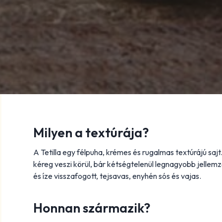
Milyen a textúrája?
A Tetilla egy félpuha, krémes és rugalmas textúrájú sajt
kéreg veszi körül, bár kétségtelenül legnagyobb jellemz
és íze visszafogott, tejsavas, enyhén sós és vajas.
Honnan származik?