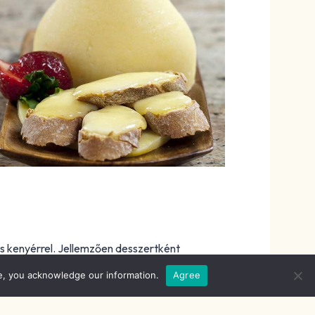
és kenyérrel. Jellemzően desszertként
, és ideális kiegészítője minden olvasztott
e, you acknowledge our information.
Agree
 igazán gyümölcsös fehérbor passzol, a
itűnően harmonizál a Tetilla sajt puhaságával.