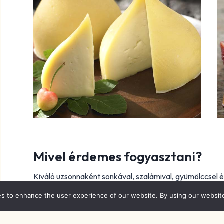
Mivel érdemes fogyasztani?
Kiváló uzsonnaként sonkával, szalámival, gyümölccsel 
fogyasztják birsalmapürével vagy mézzel. Könnyen olvad
es to enhance the user experience of our website. By using our websit
sajtot igénylő ételnek. A Tetilla sajthoz legjobban egy
Galíciában előállított Riberio karakteres savasságával k