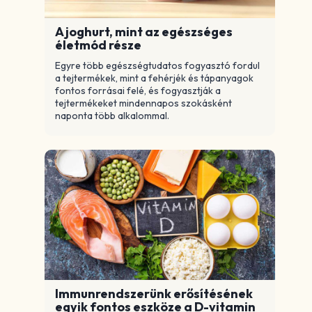
A joghurt, mint az egészséges
életmód része
Egyre több egészségtudatos fogyasztó fordul
a tejtermékek, mint a fehérjék és tápanyagok
fontos forrásai felé, és fogyasztják a
tejtermékeket mindennapos szokásként
naponta több alkalommal.
Immunrendszerünk erősítésének
egyik fontos eszköze a D-vitamin